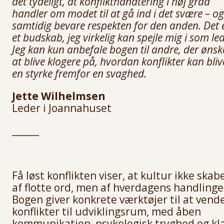
det tydeligt, at konflikthåndtering i høj grad
handler om modet til at gå ind i det svære – og
samtidig bevare respekten for den anden. Det 
et budskab, jeg virkelig kan spejle mig i som led
Jeg kan kun anbefale bogen til andre, der ønsk
at blive klogere på, hvordan konflikter kan bliv
en styrke fremfor en svaghed.
Jette Wilhelmsen
Leder i Joannahuset
______
Få løst konflikten viser, at kultur ikke skab
af flotte ord, men af hverdagens handlinge
Bogen giver konkrete værktøjer til at vend
konflikter til udviklingsrum, med åben
kommunikation, psykologisk tryghed og kl