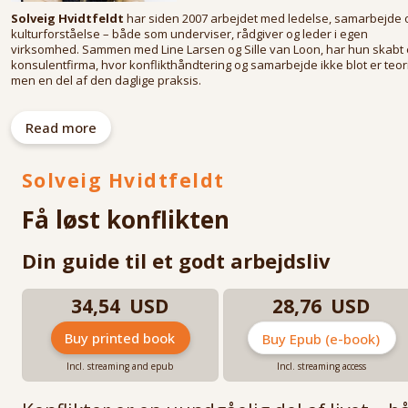
Solveig Hvidtfeldt
har siden 2007 arbejdet med ledelse, samarbejde 
kulturforståelse – både som underviser, rådgiver og leder i egen
virksomhed. Sammen med Line Larsen og Sille van Loon, har hun skabt 
konsulentfirma, hvor konflikthåndtering og samarbejde ikke blot er teori
men en del af den daglige praksis.
Hun har gennem sit arbejdsliv rådgivet ledere på alle niveauer i
erhvervslivet, været sparringspartner i opbygningen af organisationer,
Read more
fungeret som tillidsrepræsentant og haft ansvaret for ansættelser,
afskedigelser og forhandlinger på mange niveauer.
Solveig Hvidtfeldt
Solveig er uddannet sygeplejerske, har en master i Gender & Cultural
Studies fra SDU og en cand.comm. fra RUC.
Få løst konflikten
Din guide til et godt arbejdsliv
34,54 USD
28,76 USD
Buy printed book
Buy Epub (e-book)
Incl. streaming and epub
Incl. streaming access