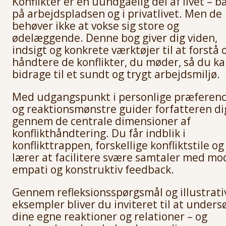
Konflikter er en uundgåelig del af livet – b
på arbejdspladsen og i privatlivet. Men de
behøver ikke at vokse sig store og
ødelæggende. Denne bog giver dig viden,
indsigt og konkrete værktøjer til at forstå 
håndtere de konflikter, du møder, så du k
bidrage til et sundt og trygt arbejdsmiljø.
Med udgangspunkt i personlige præferen
og reaktionsmønstre guider forfatteren di
gennem de centrale dimensioner af
konflikthåndtering. Du får indblik i
konflikttrappen, forskellige konfliktstile og
lærer at facilitere svære samtaler med mo
empati og konstruktiv feedback.
Gennem refleksionsspørgsmål og illustrati
eksempler bliver du inviteret til at unders
dine egne reaktioner og relationer – og