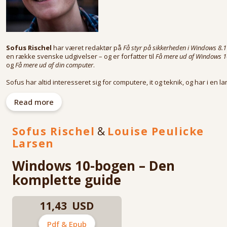
Sofus Rischel
har været redaktør på
Få styr på sikkerheden i Windows 8.1
en række svenske udgivelser – og er forfatter til
Få mere ud af Windows 1
og
Få mere ud af din computer
.
Sofus har altid interesseret sig for computere, it og teknik, og har i en la
række år bygget sine egne computere. Sofus er på forkant med alle ny
opdateringer, og besidder et indgående kendskab til de mange udgivel
Read more
fra Microsoft. Som alle Libris Digimentals forfattere, er Sofus specialisere
at formidle komplekse budskaber på en let forståelig og intuitiv måde til
gavn for dig og vores mange læsere, som gerne vil have mest muligt ud 
Sofus Rischel
&
Louise Peulicke
teknologien.
Larsen
Windows 10-bogen – Den
Jens Koldbæk
har arbejdet professionelt med IT i hele sin karriere. Ha
komplette guide
arbejder nu som datawarehouse-udvikler og -arkitekt i Københavns
Kommunes Koncernservice og har tidligere arbejdet som konsulent i en
række andre danske virksomheder, bl.a. Nordea, KMD, Mærsk Data, NNI
CSC og TDC.
11,43 USD
Jens har endvidere skrevet en lang række titler for Libris, blandt andet
Pdf & Epub