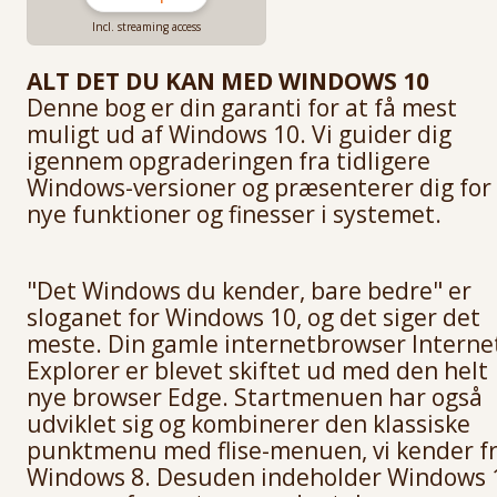
Borger på nettet
,
Sådan starter du din egen virksomhed
,
Få styr på sikkerheden
Windows 7 og 8
,
Kom godt i gang med din pension
og mange flere.
Incl. streaming access
ALT DET DU KAN MED WINDOWS 10
Denne bog er din garanti for at få mest
muligt ud af Windows 10. Vi guider dig
igennem opgraderingen fra tidligere
Windows-versioner og præsenterer dig for
nye funktioner og finesser i systemet.
"Det Windows du kender, bare bedre" er
sloganet for Windows 10, og det siger det
meste. Din gamle internetbrowser Interne
Explorer er blevet skiftet ud med den helt
nye browser Edge. Startmenuen har også
udviklet sig og kombinerer den klassiske
punktmenu med flise-menuen, vi kender f
Windows 8. Desuden indeholder Windows 