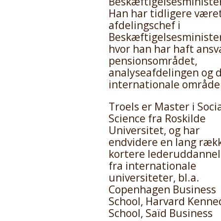
Beskæftigelsesminister
Han har tidligere være
afdelingschef i
Beskæftigelsesminister
hvor han har haft ansv
pensionsområdet,
analyseafdelingen og 
internationale område
Troels er Master i Soci
Science fra Roskilde
Universitet, og har
endvidere en lang ræk
kortere lederuddannel
fra internationale
universiteter, bl.a.
Copenhagen Business
School, Harvard Kenne
School, Saïd Business