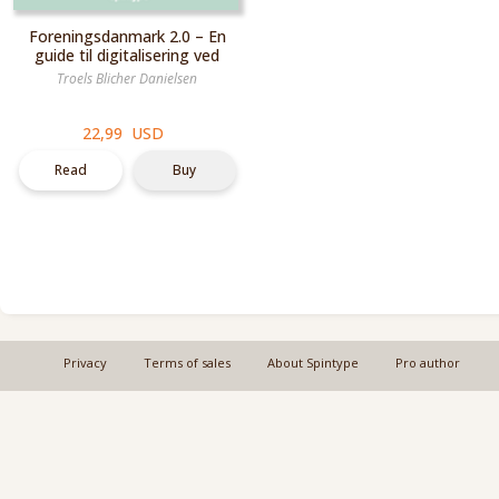
Foreningsdanmark 2.0 – En
guide til digitalisering ved
hjælp af data og AI
Troels Blicher Danielsen
22,99 USD
Read
Buy
Privacy
Terms of sales
About Spintype
Pro author