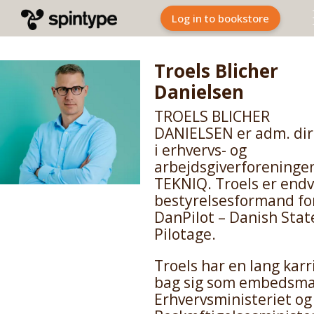
Log in to bookstore
Troels Blicher
Danielsen
TROELS BLICHER
DANIELSEN er adm. dir
i erhvervs- og
arbejdsgiverforeninge
TEKNIQ. Troels er end
bestyrelsesformand fo
DanPilot – Danish Stat
Pilotage.
Troels har en lang karr
bag sig som embedsma
Erhvervsministeriet og