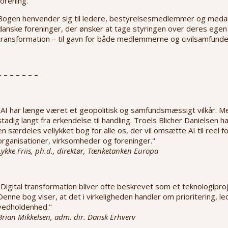
forening.
Bogen henvender sig til ledere, bestyrelsesmedlemmer og meda
danske foreninger, der ønsker at tage styringen over deres egen 
transformation – til gavn for både medlemmerne og civilsamfunde
– – – – – – –
"AI har længe været et geopolitisk og samfundsmæssigt vilkår. M
stadig langt fra erkendelse til handling. Troels Blicher Danielsen h
en særdeles vellykket bog for alle os, der vil omsætte AI til reel fo
organisationer, virksomheder og foreninger."
Lykke Friis, ph.d., direktør, Tænketanken Europa
"Digital transformation bliver ofte beskrevet som et teknologiproj
Denne bog viser, at det i virkeligheden handler om prioritering, l
vedholdenhed."
Brian Mikkelsen, adm. dir. Dansk Erhverv