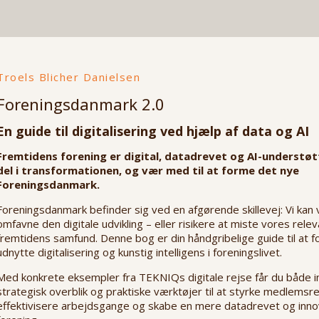
Troels Blicher Danielsen
Foreningsdanmark 2.0
En guide til digitalisering ved hjælp af data og AI
Fremtidens forening er digital, datadrevet og AI-understøt
del i transformationen, og vær med til at forme det nye
Foreningsdanmark.
Foreningsdanmark befinder sig ved en afgørende skillevej: Vi kan
omfavne den digitale udvikling – eller risikere at miste vores relev
fremtidens samfund. Denne bog er din håndgribelige guide til at f
udnytte digitalisering og kunstig intelligens i foreningslivet.
Med konkrete eksempler fra TEKNIQs digitale rejse får du både in
strategisk overblik og praktiske værktøjer til at styrke medlemsre
effektivisere arbejdsgange og skabe en mere datadrevet og inno