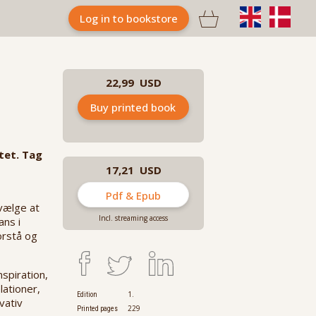

Log in to bookstore
22,99 USD
Buy printed book
tet. Tag
17,21 USD
Pdf & Epub
 vælge at
Incl. streaming access
ans i
orstå og
spiration,
lationer,
1.
Edition
vativ
229
Printed pages