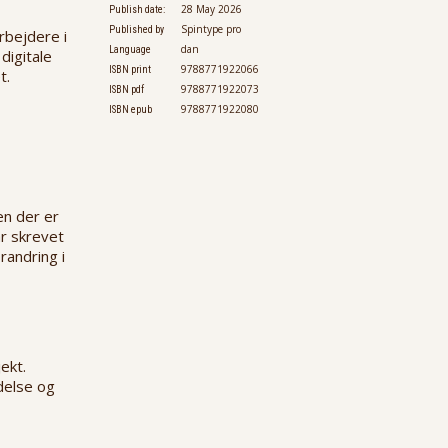
28 May 2026
Publish date:
Spintype pro
Published by
rbejdere i
dan
Language
digitale
9788771922066
ISBN print
t.
9788771922073
ISBN pdf
9788771922080
ISBN epub
en der er
ar skrevet
randring i
ekt.
edelse og